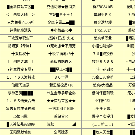
█全新首站首区█
充值可爆★低消费
群370364165
花时
＜＂朱雀大陆＂＞
首站█星王＋１
单职业ＰＫ
打
只为免费而玩·新
金庸专属▃▅██
黄金满地爆
█
经典龍帝迷失
◆小极品+5◆
1.751.8017
终
﹌攻速单职业﹌
战神+狂战+火龙
超爽单职业
█暗
阴阳寮【专属】
Ｏ茺霸服◆不用茺
小怪也能爆出
剧情
╋双授权╋
╋极品满地+6╋
７６█双授权
〔 创世之城 〕
新版首站首区
攻沙８８８８
<自
●神器微变专属●
██星王+3██
一毛不花到頂
╋╋
１．７６天涯特戒
３０全满
76合击80金币
上
仙魔问道录
新思路极品+18
超爽#大极品
万
杀神恶魔████
公益金币承诺全爆
低消保值耐玩
无小
１．８５倚天合击
★★首战首区★★
《怀旧03》
土
复古专属攻速神器
一把木剑至顶峰
–千件专属–
枭姫沉默
首站首区
爆率再次提升
█爱
█天神亿兆999999
沉默 ◢
(﹍﹍新﹍﹍)
●低
无限沉默仙剑
全网独家
█散人天堂█
█