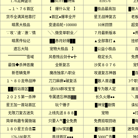
1.76龙腾盛世
▆BUFF▆特殊
859576
上
→１丶７６首区
【 爆什么宠 】
█极品最高加
█散
货币全满其他靠打
●首区●爆率全开
星王战神复古
老
暗黑大极品
变速齿轮+100000
10米回馈
超
∵攻∵速∵激∵情
╲╲微变单职业╱
７月最新版本
●
暗黑传仙记
██赤月好爆██
▲全部靠打▲
挂
遗忘大陆
宠物大极品 】
█公益小极品
﹌﹌﹌﹌﹌雪域
风卷残云剑╋●╋
稳定长久
免
最强◆杀神恶魔
全新复古
沙奖８０７６
宠
新苍鳞鬼斧
魔改独家八职业
攻速复古神器
█
１丶８０龙帝战神
刀刀麻痹●破复活
█散人首选█
3个
██首站首区██
送8X8群攻宝宝
█专为散人定
屠
２０２５第一杀神
专属遗忘神器▓▓
长久火爆●●
╲
星王加一首站首区
玩个锤子
█神宠█剧情
诛
无限刀复古迷失
上线先送８８８█
宠物
●
简单有趣专属微端
只要人气█全免费
免费拾取回收
█
１８０星王合击〓
█10W奖励█
█极品靠打█
迷失
176-180复古
首战首区●●●
▊5000广告▊
独