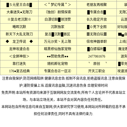
█５元星王合击█
＜＂梦幻专属＂＞
老朋友再相聚
大秦迷失●无限刀
〔独创〕剧情探索
█专属合击█
无限
※复古老沉默※
白漂切割█领顶赞
长久稳定开放
云
曦晖沉默
沉默独家
█０茺下全图
好玩
新天下大乱无限刀
复古█沉默█首区
〓无限白玩〓
▇▄
◆ 龙卫传说 ◆
万元沙奖丶无上限
倍攻神器单职
上线
龙神攻速合击
暗黑修仙独家宠物
█白嫖福利█
魔龙
＜全屏神技＞
●●赞助免费●●
2477061676
迷
靠打迷失
随机孵化宠物
〝 原创 〝
█零
176●复古经典
专属合击㊣一区㊣
开天三职业
攻速
注意自我保护,防范网络陷阱.健康讯息忠告:抵制不良讯息,拒绝盗版讯息.注意自我保
护,谨防受骗上当.适度讯息益脑,沉迷讯息伤身.合理安排时间
免责声明:本站所有资源均来源于互联网网友交流发布,所有个人言论并不代表本站立
场，与本站立场无关，本站不会对其內容负任何责任。
本网站包含所有信息均来自互联网,供大家研究学习使用,本网站对所转载的信息不承
担任何法律责任,同时不具有法律约束力.