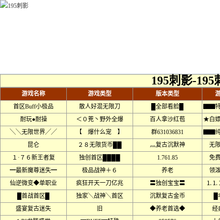
195刺影-19
游戏名称
游戏类型
版本类型
首区Buff小极品
散人好混无限刀
█全部看脸█
▇▇
耐玩●耐操
＜０茺丶野外全爆
百人拿沙红苞
★白
╲╲无限世界╱╱
【 爆什么宠 】
群631036831
▇▇
昆仑
２８无限货币██
灬复古沉默神
无
１·７６新王者复
独创首区████
1.761.85
免
━最新魔尊迷失━
极品战神＋６
养老
领
仙逆微变◆单职业
疯狂开天一刀亿兆
〓独创宝宝〓
⒈⒈
█首战首区█
独家╲战神╲首区
沉默复古金币
█
盛宴复古迷失
旧
◆养老首选◆
经