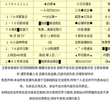
１７６＋２１１１
★白嫖★
０元可通关
··
一人可打BOSS
三天◆合区◆
１·７６鸿蒙复古
━28元满━
超变★亿兆京
８
１丶７６切割攻速
█独家█首战首区
◆必爆终极◆
复
７６微变█攻速刀
免费→满速无限刀
抖音‖鬼服
╲
“有 手 就 行”
星王+１新阶段
十周年合击连
１·８０战神特戒
1区
全新高爆耐玩
免费
１．７６金币沉默
〔 ０元购满赞
＜＂０茺通关
▊█
上线送400充值
首战·第１区╱╱
▲怀旧版本▲
内置
１◆８５传奇玉兔
█独家首战首区█
群443203597
送
注意自我保护,防范网络陷阱.健康讯息忠告:抵制不良讯息,拒绝盗版讯息.注意自我保
护,谨防受骗上当.适度讯息益脑,沉迷讯息伤身.合理安排时间
免责声明:本站所有资源均来源于互联网网友交流发布,所有个人言论并不代表本站立
场，与本站立场无关，本站不会对其內容负任何责任。
本网站包含所有信息均来自互联网,供大家研究学习使用,本网站对所转载的信息不承
担任何法律责任,同时不具有法律约束力.