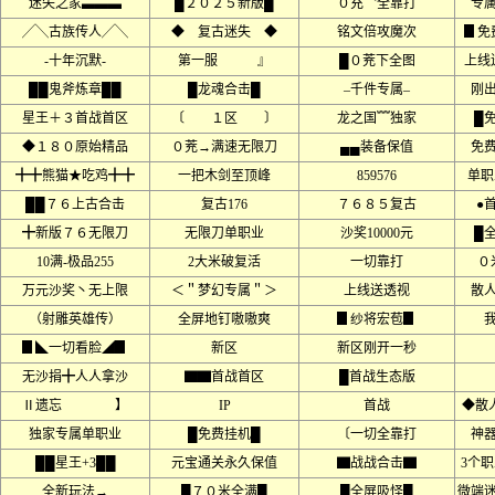
迷失之家▃▃▃
█２０２５新版█
０充〝全靠打
专
╱╲古族传人╱╲
◆ 复古迷失 ◆
铭文倍攻魔次
▊免
-十年沉默-
第一服 』
█０茺下全图
上线
██鬼斧炼章██
█龙魂合击█
–千件专属–
刚
星王＋３首战首区
〔 １区 〕
龙之国﹌独家
█
◆１８０原始精品
０茺→满速无限刀
▄▄装备保值
免
╋╋熊猫★吃鸡╋╋
一把木剑至顶峰
859576
单职
██７６上古合击
复古176
７６８５复古
●
╋新版７６无限刀
无限刀单职业
沙奖10000元
█
10满-极品255
2大米破复活
一切靠打
０
万元沙奖丶无上限
＜＂梦幻专属＂＞
上线送透视
散
（射雕英雄传）
全屏地钉嗷嗷爽
▊纱将宏苞▊
▊◣一切看脸◢▊
新区
新区刚开一秒
无沙捐╋人人拿沙
▇▇首战首区
█首战生态版
Ⅱ遗忘 】
IP
首战
◆散
独家专属单职业
█免费挂机█
〔一切全靠打
神
██星王+3██
元宝通关永久保值
▇战战合击▇
3个
全新玩法→
█７０米全满█
█全屏吸怪█
微端