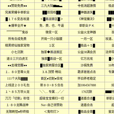
●●赞助免费●●
三九大陆▆▅▃
╋抵消超激情
极
完美荣耀╋单职业
██双授权██
█神器迷失█
██
█１７６变态攻速
＜█首战首区█＞
《神宠魔次》
██
★爆率全开★
免．费．也．牛逼
单职业ＰＫ
█
﹌﹌﹌﹌﹌鬼谷
微变一区
公益火龙神器
所有合成免费
开局一只小骷髅
一月一区
攻速
暗黑修仙独家宠物
１区
█极品＋５█
小七沉默
独家◆首战首区
公益38满会员
法师
道士三只白虎王
独家█首战一区
亿万兆攻
█
●●龙魂觉醒●●
█独家跨服合区█
沙捐免费
16
１．８０至尊火龙
⒊⒏顶赞·畅玩
跪求爸爸点击
专
111个大陆▓▓▓
首区●切割●倍攻
怀旧养老稳定
上线送２００礼包
新８０+８５合击
加1064567888
１丶８５万世火龙
╲╲﹍专属﹍╱╱
176沉默
▇▇
刀刀「切割」秒怪
超级宝宝横扫一切
█道盾合击█
单职
１·８０龙腾战神
Ner~自己领赞助
道盾合击
无限刷怪●秒终极
＜鬼吹灯＞
█极品全靠█
鉴