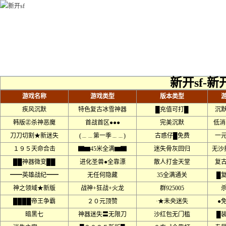
新开sf-新
游戏名称
游戏类型
版本类型
疾风沉默
特色复古冰雪神器
█充值可打█
沉
韩版㊣杀神恶魔
首战首区●●●
完美沉默
低消
刀刀切割★新迷失
(﹍﹍第一季﹍﹍)
古惑仔█免费
一
１９５天命合击
▇▆45米全满▆▇
迷失骨灰回归
无沙
██神器微变██
进化圣兽●全靠漂
散人打金天堂
复
━━英雄战纪━━
无任何隐藏
35全满通关
█
神之领域★新版
战神+狂战+火龙
群925005
████帝王争霸
２０元顶赞
·★未央迷失
●
暗黑七
神器迷失〓无限刀
沙红包无门槛
█