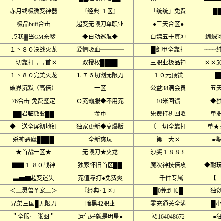
赤月终极微变神器
『经典·１区』
「统统」免费
█
极品buff合击
超变无限刀单职业
●三天合区●
点我▓当GM亲爹
◆自动巡航◆
白嫖五十真冲
蝴蝶
１丶８０决战火龙
爱情吸血━━━━
█剑甲全靠打
┉┉
一切靠打→→首区
双授权████
三职业极品神
区区5
１丶８０完美火龙
⒈７６切割无限刀
１０元顶赞
█
破界沉默（高倍）
一区
公益38满会员
五
76合击-免费鉴定
Ｏ茺霸服◆不用茺
10米回馈
◆
██君临微变██
金币
免费挂机回収
单
◆ 送全屏彻地钉
独家更新◆高爆版
〔一切全靠打
单★
杀神恶魔████
全新爽玩
第一大区
●鉴
★首战一区★
无限刀★火龙
沙奖１８８８
▇▇１.８０战神
独家怀旧首区██
魔次神技倍攻
◆耐
▃▅▆超变迷失
茺值靠打●免费爽
––千件专属
【
＜▁灵兽圣宠▁＞
『经典·１区』
█0茺到顶█
独
兄弟三国█无限刀
暗黑42职业
零充通关全满
█
＂全服·一张图＂
运气好就是明星●
裙164048672
●