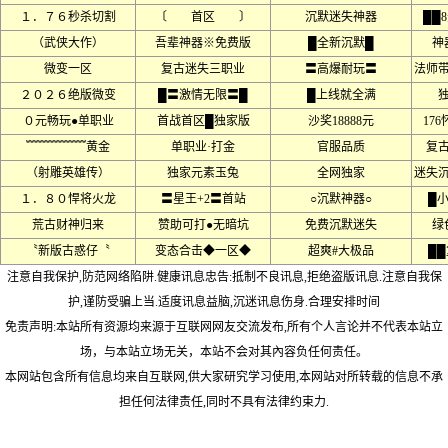
１．７６秒杀切割
〔 首区 〕
沉默迷失神器
██
（武侠大作）
吾辈神器※免费版
█全新沉默█
神
微变一区
复古迷失三职业
〓高爆耐玩〓
法师
２０２６绝版微变
█〓激情无限〓█
█上线就全满
０元畅玩●单职业
首战首区█独家版
沙奖18888元
17
﹌﹌﹌﹌﹌黄金
单职业·打金
官服品质
复
（射雕英雄传）
独家元素玉兔
全网独家
迷失
１．８０悍将火龙
〓星王+2〓首站
○沉默神器○
█
荒古财神归来
赞助可打●无暗坑
免费沉默迷失
绿
〝新版古惑仔〝
变态合击◆一区◆
超爽#大极品
██
注意自我保护,防范网络陷阱.健康讯息忠告:抵制不良讯息,拒绝盗版讯息.注意自我保
护,谨防受骗上当.适度讯息益脑,沉迷讯息伤身.合理安排时间
免责声明:本站所有资源均来源于互联网网友交流发布,所有个人言论并不代表本站立
场，与本站立场无关，本站不会对其內容负任何责任。
本网站包含所有信息均来自互联网,供大家研究学习使用,本网站对所转载的信息不承
担任何法律责任,同时不具有法律约束力.