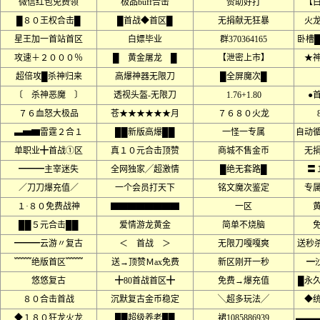
微信红包免费领
极品buff合击
赞助好打
【
█８０王权合击█
█首战◆首区█
无捐献无狂暴
火
星王加一首站首区
白嫖毕业
群370364165
卧槽
攻速＋２０００％
█ 黄金屠龙 █
【泄密上市】
★
超倍攻█杀神归来
高爆神器无限刀
█全屏魔次█
〔 杀神恶魔 〕
透视头盔-无限刀
1.76+1.80
●
７６血怒大极品
苍★★★★★★月
７６８０火龙
▃▅▆雷霆２合１
██新版高爆██
一怪一专属
自动
单职业╋首战①区
真１０元合击顶赞
商城不售金币
无
━━━主宰迷失
全网独家╱超激情
█绝无套路█
〓
／刀刀爆充值／
一个会员打天下
铭文魔次鉴定
专
１·８０免费战神
▇▇▇▇▇▇▇▇
一区
██５元合击██
爱情游龙黄金
简单不烧脑
━━━云游〃复古
＜ 首战 ＞
无限刀嘎嘎爽
送秒
﹌﹌绝版首区﹌﹌
送→顶赞Ｍax免费
新区刚开一秒
━沙
悠悠复古
╋80首战首区╋
免费→爆充值
█永
８０合击首战
沉默复古金币稳定
╲超多玩法╱
◆
◆１８０狂龙火龙
██超级养老██
裙1085886939
▃▃