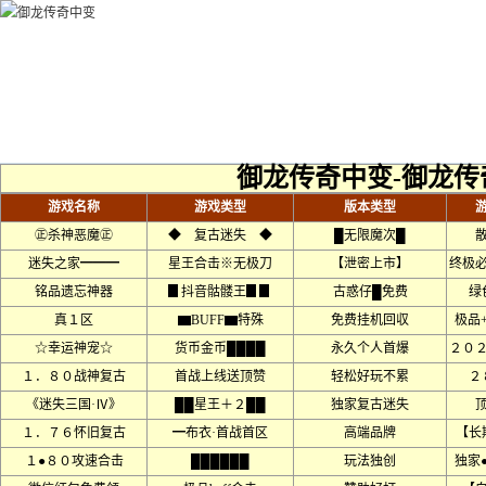
御龙传奇中变-御龙传
游戏名称
游戏类型
版本类型
㊣杀神恶魔㊣
◆ 复古迷失 ◆
█无限魔次█
迷失之家━━━
星王合击※无极刀
【泄密上市】
终极
铭品遗忘神器
▊抖音骷髅王▊▊
古惑仔█免费
绿
真１区
▆BUFF▆特殊
免费挂机回収
极品+
☆幸运神宠☆
货币金币████
永久个人首爆
２０
１．８０战神复古
首战上线送顶赞
轻松好玩不累
２
《迷失三国·Ⅳ》
██星王＋２██
独家复古迷失
１．７６怀旧复古
━布衣·首战首区
高端品牌
【长
１●８０攻速合击
██████
玩法独创
独家