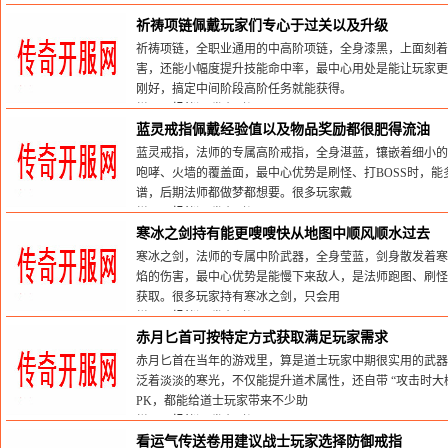
栏目：
蚂蚁洞
发布时间:2026-05-31
祈祷项链佩戴玩家们专心于过关以及升级
祈祷项链，全职业通用的中高阶项链，全身漆黑，上面刻
害，还能小幅度提升技能命中率，最中心用处是能让玩家更
刚好，搞定中间阶段高阶任务就能获得。
栏目：
蚂蚁洞
发布时间:2026-05-31
蓝灵戒指佩戴经验值以及物品奖励都很肥得流油
蓝灵戒指，法师的专属高阶戒指，全身湛蓝，镶嵌着细小的
咆哮、火墙的覆盖面，最中心优势是刷怪、打BOSS时，
谱，后期法师都做梦都想要。很多玩家戴
栏目：
蚂蚁洞
发布时间:2026-05-31
寒冰之剑持有能更嗖嗖快从地图中顺风顺水过去
寒冰之剑，法师的专属中阶武器，全身莹蓝，剑身散发着寒
焰的伤害，最中心优势是能慢下来敌人，是法师跑图、刷怪
获取。很多玩家持有寒冰之剑，只会用
栏目：
蚂蚁洞
发布时间:2026-05-31
赤月匕首可按特定方式获取满足玩家需求
赤月匕首在当年的游戏里，算是道士玩家中期很实用的武器
泛着淡淡的寒光，不仅能提升道术属性，还自带 “攻击时大
PK，都能给道士玩家带来不少助
栏目：
蚂蚁洞
发布时间:2026-05-31
看运气传送卷用建议战士玩家选择防御戒指