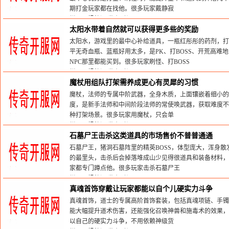
期打金玩家都在找他。很多玩家戴静寂
栏目：
蚂蚁洞
发布时间:2026-05-31
太阳水带着自然就可以获得更多些的奖励
太阳水，游戏里的最中心补给道具，一瓶红彤彤的药剂，打
平无奇血瓶、蓝瓶好用太多，是PK、打BOSS、开荒高难
NPC那里都能买到。很多玩家刷怪、打BOSS
栏目：
蚂蚁洞
发布时间:2026-05-31
魔杖用组队打架需养成更心有灵犀的习惯
魔杖，法师的专属中阶武器，全身木质，上面镶嵌着细小的
度，是新手法师和中间阶段法师的常使唤武器，获取难度不
种打架场景。很多玩家用魔杖，只会单
栏目：
蚂蚁洞
发布时间:2026-05-31
石墓尸王击杀这类道具的市场售价不普普通通
石墓尸王，猪洞石墓阵里的精英BOSS，体型庞大，浑身
的最里头，击杀后会掉落堆成山少见得很道具和装备材料，
家都专门蹲点他。很多玩家击杀石墓尸王
栏目：
蚂蚁洞
发布时间:2026-05-31
真魂首饰穿戴让玩家都能以自个儿硬实力斗争
真魂首饰，道士的专属高阶首饰套装，包括真魂项链、手镯
能大幅提升道术伤害，还能强化召唤神兽和施毒术的效果，
以自己的硬实力斗争，不用依赖神级货