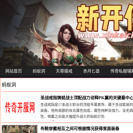
网站首页
蚂蚁洞
天尊婚戒
赤月匕首
传奇私服辅
蚂蚁洞
圣战戒指铸就战士顶配战力诠释PK赢的关键最中
圣战戒指是17本战士职业的顶级专属首饰，属于圣战套装
装备。他有高额的攻击属性加成，属性纯粹且强力，没毛病
性，佩戴之后能大幅提升战士的贴脸打伤
栏目：
蚂蚁洞
发布时间:2026-07-22
布鞋穿戴相互之间可根据情况获得里面装备