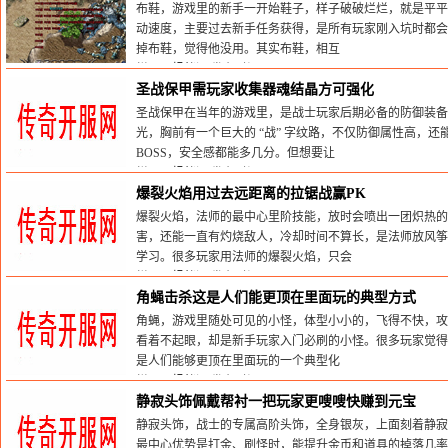
布鞋，游戏里的新手一开始鞋子，样子破破烂烂，就是平平
动速度，主要过去新手任务获得，是所有玩家刚入坑时都会
掉布鞋，觉得他没用。其实布鞋，相互
栏目：
蚂蚁洞
发布时间:2026-05-31
圣战保甲需玩家收集器魂结晶方可强化
圣战保甲在当年的游戏里，是战士玩家后期必备的防御装
光，胸前有一个巨大的 “战” 字纹路，不仅防御属性高，还
BOSS，安全感都能多几分。但想要让
栏目：
蚂蚁洞
发布时间:2026-05-31
爆裂火焰用过去远距离的拉锯战赢PK
爆裂火焰，法师的最中心里阶技能，放时会喷出一团炽热
害，还能一直有灼烧敌人，冷却时间不算长，是法师放风筝
学习。很多玩家用法师的爆裂火焰，只会
栏目：
蚂蚁洞
发布时间:2026-05-31
角蝇击杀这是人们能更顶在里面玩的典型方式
角蝇，游戏里随处可见的小怪，体型小小的，飞得不快，攻
看着不起眼，却是新手玩家入门必刷的小怪。很多玩家觉得
是人们能够更顶在里面玩的一个典型化
栏目：
蚂蚁洞
发布时间:2026-05-31
静寂头饰佩戴帮衬一把玩家更嗖嗖快赚到元宝
静寂头饰，战士的专属高阶头饰，全身银灰，上面刻着静寂
最中心优势是打金、刷怪时，能提升金币和道具的掉落几率