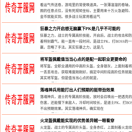
看运气传送卷，游戏里的常使唤道具，一张薄溜溜的卷轴，
图的任意点位，没有死规矩坐标，主要用来十万火急避险、
金币就能买到。很多战士玩家用看运气
栏目：
蚂蚁洞
发布时间:2026-05-31
狂暴之力开启想无脑赢下PK是几乎不可能的
狂暴之力，战士的专属高阶技能，开启后，战士的攻击和防
着特别霸气，能一直有一段时间，是战士PK、打BOSS的
赢，忽略了手法。其实狂暴之力，这是几
栏目：
蚂蚁洞
发布时间:2026-05-31
将军盔佩戴值当当心点的是配一起职业更要命的
将军盔，全职业通用的中高阶头盔，全身银灰，上面刻着将
一丢丢攻击，获取难度刚刚好，搞定中间阶段高阶任务就能
其实将军盔，但是值当当心点的就是，
栏目：
蚂蚁洞
发布时间:2026-05-31
落魂神兵用能打出人们预期的挺带劲效果
落魂神兵，道士的专属高阶技能，放时会召唤出一把透亮的
伤害，还能慢下来敌人，冷却时间较长，是道士PK、打BO
不出预期效果。其实落魂神兵，确实现在
栏目：
蚂蚁洞
发布时间:2026-05-31
火龙盔佩戴能实现的优势差异贼一眼看穿
火龙盔，战士的专属高阶头盔，全身赤红，上面刻着火龙纹