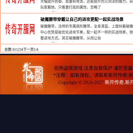
大幅提升防御、血量和攻击，还能提升烈火剑法的威力，获
玩家戴他，只看重打底的属性，忽略了
栏目：
蚂蚁洞
发布时间:2026-05-31
破魔腰带穿戴让自己的进攻更配一起实战场景
破魔腰带，法师的专属高阶腰带，全身湛蓝，上面刻着破魔
中心优势是能优化进攻节奏，配一起不一样的实战场景，很
整进攻方式。其实破魔腰带，从而让自
栏目：
蚂蚁洞
发布时间:2026-05-31
总数 61
1
2
3
4
下一页
1/4
拒绝盗版游戏 注意自我保护 谨防受骗
*注释：如有侵权，请联系新开传奇-
Copyright © 2026-2027
新开传奇,新