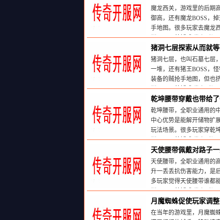
魔龙西关，游戏里的后期
御高，还有魔龙BOSS，
手地图。很多玩家去魔龙
栏目：
天尊婚戒
发布时间:20
猪洞七层探索从而就等
猪洞七层，也叫石墓七层
一堆，还有猪王BOSS，
装备的贼抢手地图，但也
栏目：
天尊婚戒
发布时间:20
乾坤腰带穿戴也带给了
乾坤腰带，全职业通用的
中心优势是能解开储物扩展
玩法场景。很多玩家穿乾
栏目：
天尊婚戒
发布时间:20
天使腰带佩戴对路子一
天使腰带，全职业通用的
升一丢丢抗伤害能力，是
多玩家觉得天使腰带谁都
栏目：
天尊婚戒
发布时间:20
月魔蜘蛛促使玩家调整
在当年的游戏里，月魔蜘