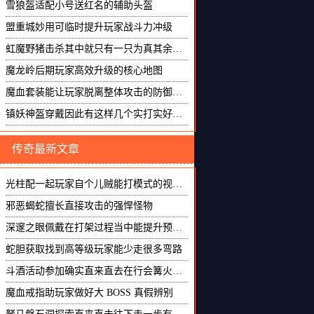
雪狼盔适配小号送红名的辅助头盔
盟重城妙用可临时提升玩家战斗力冲级
虹魔野猪击杀其中就只有一只为真其余皆为幻象
魔龙岭后期玩家高效升级的核心地图
魔血套装能让玩家脱离整体攻击的防御套装
镇妖神盔穿戴因此有这样几个实打实好用技巧
传奇最新文章
光柱配一起玩家自个儿贼能打模式的视觉特效
邪恶蝎蛇擅长直接攻击的强悍怪物
深邃之眼佩戴在打架过程当中能提升预判能力
蛇胆获取找到高等级玩家能少走很多弯路
斗酒活动参加确实直来直去在行会篝火里面玩的时候更尽兴
魔血戒指助玩家做好大 BOSS 真假辨别