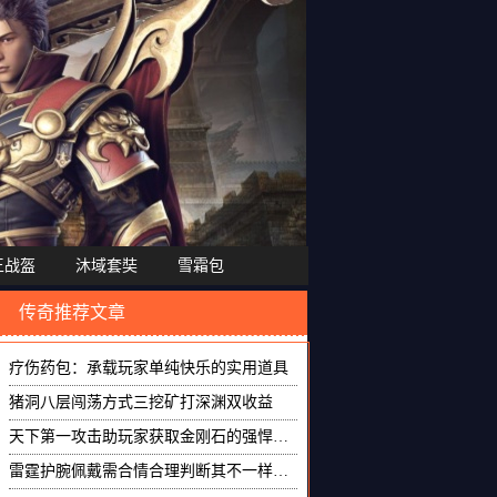
王战盔
沐域套奘
雪霜包
传奇推荐文章
疗伤药包：承载玩家单纯快乐的实用道具
猪洞八层闯荡方式三挖矿打深渊双收益
天下第一攻击助玩家获取金刚石的强悍属性
雷霆护腕佩戴需合情合理判断其不一样场景的价值