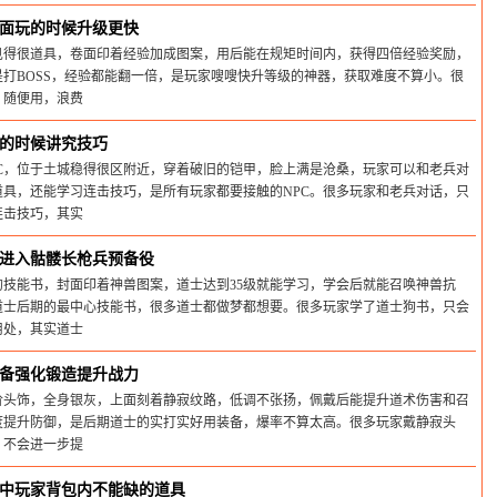
26-05-31
面玩的时候升级更快
见得很道具，卷面印着经验加成图案，用后能在规矩时间内，获得四倍经验奖励，
打BOSS，经验都能翻一倍，是玩家嗖嗖快升等级的神器，获取难度不算小。很
，随便用，浪费
26-05-31
的时候讲究技巧
C，位于土城稳得很区附近，穿着破旧的铠甲，脸上满是沧桑，玩家可以和老兵对
具，还能学习连击技巧，是所有玩家都要接触的NPC。很多玩家和老兵对话，只
连击技巧，其实
26-05-31
进入骷髅长枪兵预备役
技能书，封面印着神兽图案，道士达到35级就能学习，学会后就能召唤神兽抗
道士后期的最中心技能书，很多道士都做梦都想要。很多玩家学了道士狗书，只会
用处，其实道士
26-05-31
备强化锻造提升战力
阶头饰，全身银灰，上面刻着静寂纹路，低调不张扬，佩戴后能提升道术伤害和召
度提升防御，是后期道士的实打实好用装备，爆率不算太高。很多玩家戴静寂头
，不会进一步提
26-05-31
中玩家背包内不能缺的道具