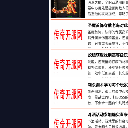
深邃之眼，全职业通用的
最中心用处是能预判敌人的
看重他的攻防加成，忽略
栏目：
天尊婚戒
发布时间:20
圣魔首饰穿戴老鸟对此
圣魔首饰，法师的专属高
提升魔法伤害和蓝量，还
饰，只看重表面属性，不
栏目：
天尊婚戒
发布时间:20
蛇胆获取找到高等级玩
蛇胆，游戏里的打底的材
换补给道具，还能提升技
蛇，效率低到离谱，其实
栏目：
天尊婚戒
发布时间:20
刺杀剑术学习每个玩家
刺杀剑术，战士的最中心
高，是战士PK、打BOS
放，不会合一起自个儿特
栏目：
天尊婚戒
发布时间:20
斗酒活动参加确实直来
斗酒活动，游戏里的行会
验、元宝和少见得很道具