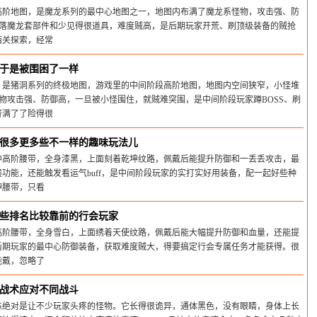
高阶地图，是魔龙系列的最中心地图之一，地图内布满了魔龙系怪物，攻击强、防
掉落魔龙套部件和少见得很道具，难度贼高，是后期玩家开荒、刷顶级装备的贼抢
西关探索，经常
26-05-31
于是被围困了一样
，是猪洞系列的终极地图，游戏里的中间阶段高阶地图，地图内空间狭窄，小怪堆
怪物攻击强、防御高，一旦被小怪围住，就贼难突围，是中间阶段玩家蹲BOSS、刷
挤满了了险得很
26-05-31
很多更多些不一样的趣味玩法儿
中高阶腰带，全身漆黑，上面刻着乾坤纹路，佩戴后能提升防御和一丢丢攻击，最
功能，还能触发看运气buff，是中间阶段玩家的实打实好用装备，配一起好些种
坤腰带，只看
26-05-31
些排名比较靠前的行会玩家
高阶腰带，全身雪白，上面绣着天使纹路，佩戴后能大幅提升防御和血量，还能提
后期玩家的最中心防御装备，获取难度贼大，得要搞定行会专属任务才能获得。很
能戴，忽略了
26-05-31
战术应对不同战斗
蛛绝对是让不少玩家头疼的怪物。它长得很诡异，通体黑色，没有眼睛，身体上长