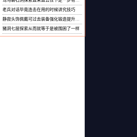
驽马磐石洞探索直来直去往下走一步有意外吓一跳的喜
老兵对话毕竟连击在用的时候讲究技巧
静寂头饰佩戴可过去装备强化锻造提升战力
猪洞七层探索从而就等于是被围困了一样