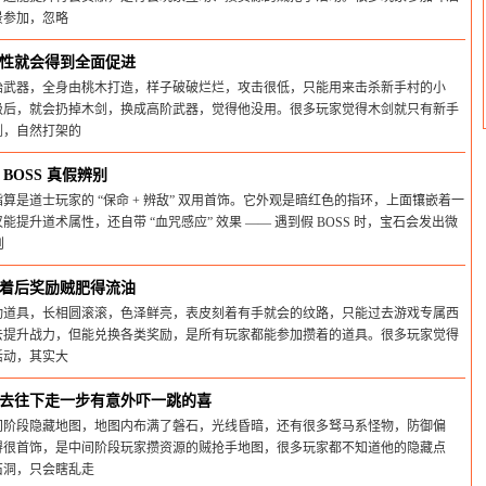
景参加，忽略
26-05-31
性就会得到全面促进
始武器，全身由桃木打造，样子破破烂烂，攻击很低，只能用来击杀新手村的小
级后，就会扔掉木剑，换成高阶武器，觉得他没用。很多玩家觉得木剑就只有新手
剑，自然打架的
26-05-31
BOSS 真假辨别
算是道士玩家的 “保命 + 辨敌” 双用首饰。它外观是暗红色的指环，上面镶嵌着一
提升道术属性，还自带 “血咒感应” 效果 —— 遇到假 BOSS 时，宝石会发出微
则
26-05-31
着后奖励贼肥得流油
动道具，长相圆滚滚，色泽鲜亮，表皮刻着有手就会的纹路，只能过去游戏专属西
去提升战力，但能兑换各类奖励，是所有玩家都能参加攒着的道具。很多玩家觉得
活动，其实大
26-05-31
去往下走一步有意外吓一跳的喜
间阶段隐藏地图，地图内布满了磐石，光线昏暗，还有很多驽马系怪物，防御偏
得很首饰，是中间阶段玩家攒资源的贼抢手地图，很多玩家都不知道他的隐藏点
石洞，只会瞎乱走