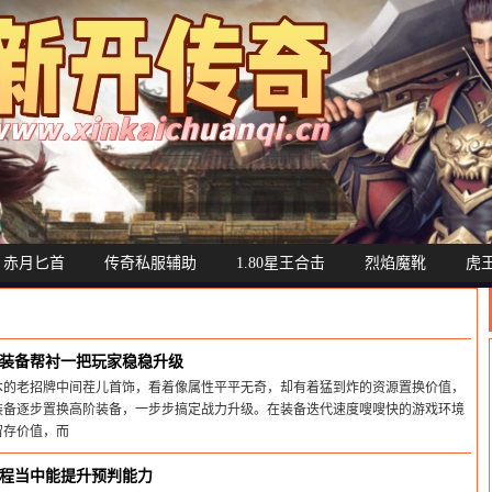
赤月匕首
传奇私服辅助
1.80星王合击
烈焰魔靴
虎
装备帮衬一把玩家稳稳升级
本的老招牌中间茬儿首饰，看着像属性平平无奇，却有着猛到炸的资源置换价值，
装备逐步置换高阶装备，一步步搞定战力升级。在装备迭代速度嗖嗖快的游戏环境
留存价值，而
26-07-02
程当中能提升预判能力