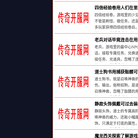
栏目：
天尊婚戒
发布时间:20
四倍经验卷用人们在里
四倍经验卷，游戏里的少
不管是刷怪、做任务，还是
多玩家获得四倍经验卷后
栏目：
天尊婚戒
发布时间:20
老兵对话毕竟连击在用
老兵，游戏里的最中心NP
话，接取专属任务、兑换道
接任务、兑道具，忽略了
栏目：
天尊婚戒
发布时间:20
道士狗书用捕获骷髅可
道士狗书，就是召唤神兽的
伤、输出，俗称招狗，是
召唤神兽，忽略了骷髅的
栏目：
天尊婚戒
发布时间:20
静寂头饰佩戴可过去装
静寂头饰，道士的专属高
唤神兽的威力，还能小幅
饰，只满足于打底的属性
栏目：
天尊婚戒
发布时间:20
魔龙西关探索了解游戏