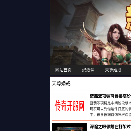
网站首页
蚂蚁洞
天尊婚戒
天尊婚戒
蓝翡翠项链可置换高阶
蓝翡翠项链是中间阶段版
玩家可以凭借这件打底的
中，很多低端首饰压根没
栏目：
天尊婚戒
发布时间:20
深邃之眼佩戴在打架过