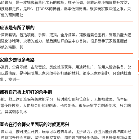
高阶饰品，是一枚镶嵌着黑色宝石的戒指，样子低调，佩戴后能小幅度提升攻防，
技能和走位，是PK、打BOSS的神器，爆率低到离谱。很多玩家戴深邃之眼，只
了他的预判用处
26-05-31
应该是有所了解的
阶首饰套装，包括项链、手镯、戒指，全身漆黑，镶嵌着紫色宝石，穿戴后能大幅
能强化冰咆哮、火墙的威力，是后期法师的最中心首饰。很多新手玩家戴圣魔首
懂他的精髓，其
26-05-31
家能少走很多弯路
料道具，全身翠绿，击杀毒蛇、灵蛇就能获得，用途特别广，能用来锻造装备、兑
能玩得溜度，是中间阶段玩家必须带的打底的材料。很多玩家刷蛇胆，只会瞎找毒
蛇胆，找到一
26-05-31
都有自己板上钉钉的杀手锏
技能，战士达到准保等级就能学习，放时能实现隔位穿刺，无格挡效果，伤害偏
S的常使唤技能，大佬都会用他跑刺杀、卡位刺杀。很多玩家学会刺杀剑术，只会瞎
点，其实刺杀剑术
26-05-31
直去在行会篝火里面玩的时候更尽兴
专属活动，按时按点开启，玩家可以过去斗酒，比拼酒力，获胜后能获得堆成山经
，还能提升行会贡献，是行会玩家互动、攒资源的贼抢手活动。很多玩家参加斗酒