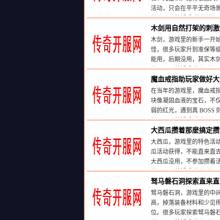
活动，只会在平平无奇场
栏目：
天尊婚戒
发布时间:20
木剑用自然打架的刺激
木剑，游戏里的新手一开
怪，很多玩家升到准保等
能用，后期没用，其实木
栏目：
天尊婚戒
发布时间:20
魔血戒指助玩家做好大 
在当年的游戏里，魔血戒指
块像凝固血液的宝石，不仅能
弱的红光，遇到真 BOSS 
栏目：
天尊婚戒
发布时间:20
大西瓜攒着那麽搞定攒
大西瓜，游戏里的特色活
瓜活动获得，不能直来直
大西瓜没用，不参加攒着
栏目：
天尊婚戒
发布时间:20
驽马磐石洞探索直来直
驽马磐石洞，游戏里的中
高，掉落装备材料和少见
位。很多玩家探索驽马磐